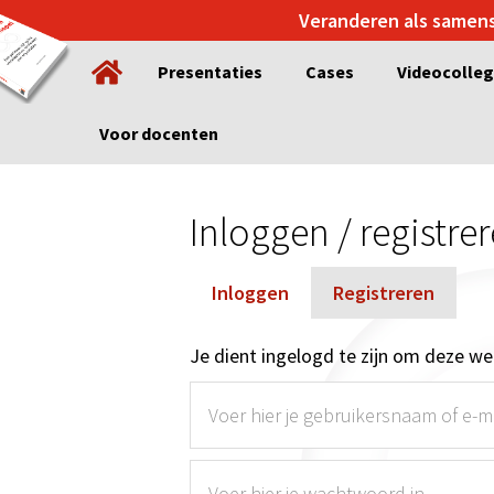
Spring
Door
Veranderen als samen
naar
naar
Presentaties
Cases
Videocolle
de
de
hoofdnavigatie
hoofd
inhoud
Voor docenten
Inloggen / registre
Inloggen
Registreren
Je dient ingelogd te zijn om deze web