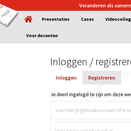
Spring
Door
Veranderen als samen
naar
naar
Presentaties
Cases
Videocolle
de
de
hoofdnavigatie
hoofd
inhoud
Voor docenten
Inloggen / registre
Inloggen
Registreren
Je dient ingelogd te zijn om deze web