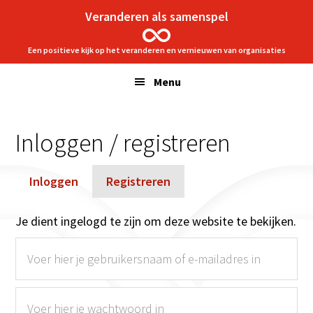
Spring
Door
Veranderen als samenspel
naar
naar
de
de
Een positieve kijk op het veranderen en vernieuwen van organisaties
hoofdnavigatie
hoofd
Menu
inhoud
Inloggen / registreren
Inloggen
Registreren
Je dient ingelogd te zijn om deze website te bekijken.