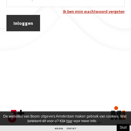
Ik ben mijn wachtwoord vergeten
De websites van Boom uitgevers Amsterdam maken gebruik van cookies. Wat
PRIVACY POLICY
DISCLAIMER
OVER DE AUTEUR
betekent dit voor u? Klik
hier
voor meer info.
OVER MANAGEMENT IMPACT
WEBSHOP
POSTERS SPELMODEL
Sluit
AGENDA
CONTACT