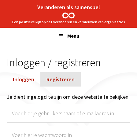
Spring
Door
Veranderen als samenspel
naar
naar
de
de
Een positieve kijk op het veranderen en vernieuwen van organisaties
hoofdnavigatie
hoofd
Menu
inhoud
Inloggen / registreren
Inloggen
Registreren
Je dient ingelogd te zijn om deze website te bekijken.