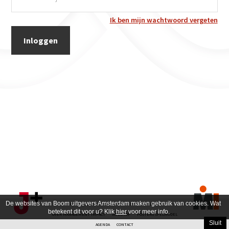
Ik ben mijn wachtwoord vergeten
De websites van Boom uitgevers Amsterdam maken gebruik van cookies. Wat
PRIVACY POLICY
DISCLAIMER
OVER DE AUTEUR
betekent dit voor u? Klik
hier
voor meer info.
OVER MANAGEMENT IMPACT
WEBSHOP
POSTERS SPELMODEL
Sluit
AGENDA
CONTACT