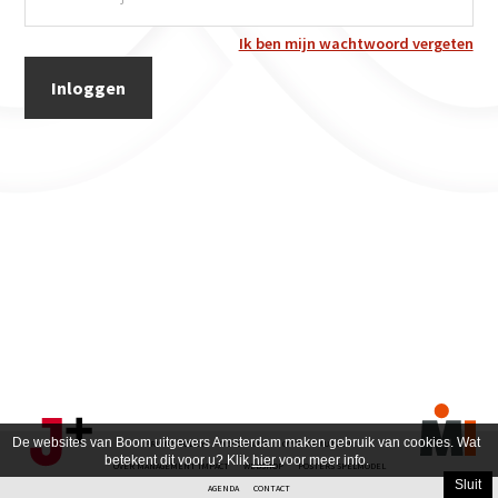
Ik ben mijn wachtwoord vergeten
De websites van Boom uitgevers Amsterdam maken gebruik van cookies. Wat
PRIVACY POLICY
DISCLAIMER
OVER DE AUTEUR
betekent dit voor u? Klik
hier
voor meer info.
OVER MANAGEMENT IMPACT
WEBSHOP
POSTERS SPELMODEL
Sluit
AGENDA
CONTACT