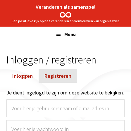
Spring
Door
Veranderen als samenspel
naar
naar
de
de
Een positieve kijk op het veranderen en vernieuwen van organisaties
hoofdnavigatie
hoofd
Menu
inhoud
Inloggen / registreren
Inloggen
Registreren
Je dient ingelogd te zijn om deze website te bekijken.