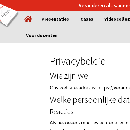
Spring
Door
Veranderen als samen
naar
naar
Presentaties
Cases
Videocolle
de
de
hoofdnavigatie
hoofd
inhoud
Voor docenten
Privacybeleid
Wie zijn we
Ons website-adres is: https://verand
Welke persoonlijke da
Reacties
Als bezoekers reacties achterlaten o