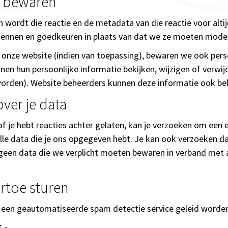
a bewaren
n wordt die reactie en de metadata van die reactie voor al
kennen en goedkeuren in plaats van dat we ze moeten mode
 onze website (indien van toepassing), bewaren we ook perso
unnen hun persoonlijke informatie bekijken, wijzigen of verw
orden). Website beheerders kunnen deze informatie ook beki
ver je data
of je hebt reacties achter gelaten, kan je verzoeken om een 
 alle data die je ons opgegeven hebt. Je kan ook verzoeken d
 geen data die we verplicht moeten bewaren in verband met a
rtoe sturen
 een geautomatiseerde spam detectie service geleid worde