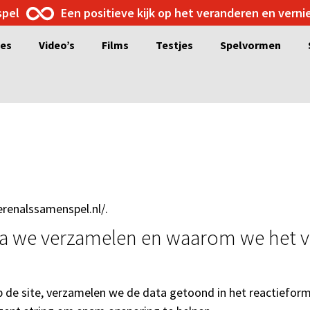
spel
Een positieve kijk op het veranderen en vern
ges
Video’s
Films
Testjes
Spelvormen
erenalssamenspel.nl/.
ta we verzamelen en waarom we het 
p de site, verzamelen we de data getoond in het reactieform