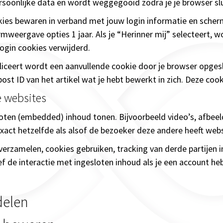
rsoonlijke data en wordt weggegooid zodra je je browser slu
okies bewaren in verband met jouw login informatie en scher
mweergave opties 1 jaar. Als je “Herinner mij” selecteert, w
login cookies verwijderd.
bliceert wordt een aanvullende cookie door je browser opge
post ID van het artikel wat je hebt bewerkt in zich. Deze cook
e websites
oten (embedded) inhoud tonen. Bijvoorbeeld video’s, afbeel
xact hetzelfde als alsof de bezoeker deze andere heeft webs
erzamelen, cookies gebruiken, tracking van derde partijen in
ef de interactie met ingesloten inhoud als je een account he
delen